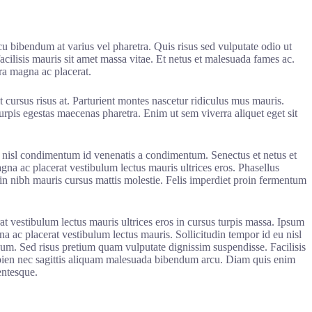
u bibendum at varius vel pharetra. Quis risus sed vulputate odio ut
acilisis mauris sit amet massa vitae. Et netus et malesuada fames ac.
ra magna ac placerat.
 cursus risus at. Parturient montes nascetur ridiculus mus mauris.
urpis egestas maecenas pharetra. Enim ut sem viverra aliquet eget sit
ibh nisl condimentum id venenatis a condimentum. Senectus et netus et
na ac placerat vestibulum lectus mauris ultrices eros. Phasellus
 in nibh mauris cursus mattis molestie. Felis imperdiet proin fermentum
at vestibulum lectus mauris ultrices eros in cursus turpis massa. Ipsum
gna ac placerat vestibulum lectus mauris. Sollicitudin tempor id eu nisl
terdum. Sed risus pretium quam vulputate dignissim suspendisse. Facilisis
apien nec sagittis aliquam malesuada bibendum arcu. Diam quis enim
entesque.