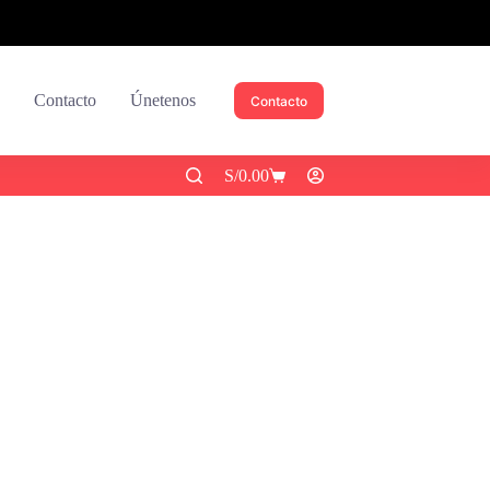
Contacto
Únetenos
Contacto
S/
0.00