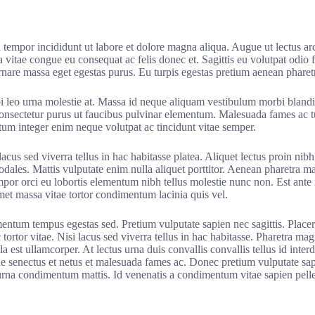
 tempor incididunt ut labore et dolore magna aliqua. Augue ut lectus arc
 vitae congue eu consequat ac felis donec et. Sagittis eu volutpat odio f
rnare massa eget egestas purus. Eu turpis egestas pretium aenean pharet
bi leo urna molestie at. Massa id neque aliquam vestibulum morbi blandit
d consectetur purus ut faucibus pulvinar elementum. Malesuada fames ac t
um integer enim neque volutpat ac tincidunt vitae semper.
lacus sed viverra tellus in hac habitasse platea. Aliquet lectus proin n
ales. Mattis vulputate enim nulla aliquet porttitor. Aenean pharetra mag
empor orci eu lobortis elementum nibh tellus molestie nunc non. Est ante
Amet massa vitae tortor condimentum lacinia quis vel.
ementum tempus egestas sed. Pretium vulputate sapien nec sagittis. Placer
tortor vitae. Nisi lacus sed viverra tellus in hac habitasse. Pharetra ma
lla est ullamcorper. At lectus urna duis convallis convallis tellus id in
ue senectus et netus et malesuada fames ac. Donec pretium vulputate s
t urna condimentum mattis. Id venenatis a condimentum vitae sapien pell