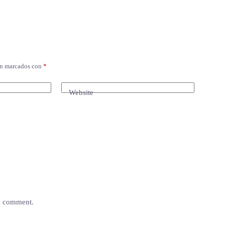
án marcados con
*
Website
 I comment.