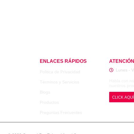
ENLACES RÁPIDOS
ATENCIÓ
Lunes - V
Politica de Privacidad
Habla con ns
Términos y Servicios
nuestros pr
Blogs
CLICK AQUÍ
Productos
Preguntas Frecuentes