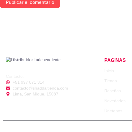
Publicar el comentario
PAGINAS
Distribuidor Independiente
Inicio
Contacto:
Tienda
+51 997 871 314
contacto@shaddaitienda.com
Reseñas
Lima, San Migue, 15087
Novedades
Únetenos