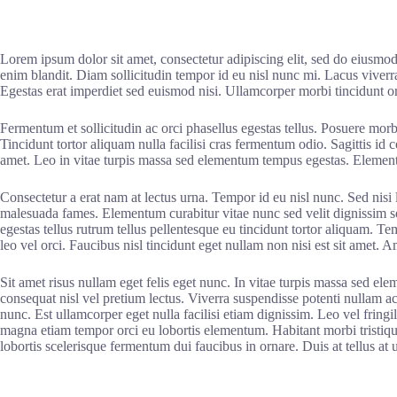
Lorem ipsum dolor sit amet, consectetur adipiscing elit, sed do eiusmod
enim blandit. Diam sollicitudin tempor id eu nisl nunc mi. Lacus viverra
Egestas erat imperdiet sed euismod nisi. Ullamcorper morbi tincidunt o
Fermentum et sollicitudin ac orci phasellus egestas tellus. Posuere mor
Tincidunt tortor aliquam nulla facilisi cras fermentum odio. Sagittis i
amet. Leo in vitae turpis massa sed elementum tempus egestas. Element
Consectetur a erat nam at lectus urna. Tempor id eu nisl nunc. Sed nisi 
malesuada fames. Elementum curabitur vitae nunc sed velit dignissim sod
egestas tellus rutrum tellus pellentesque eu tincidunt tortor aliquam. T
leo vel orci. Faucibus nisl tincidunt eget nullam non nisi est sit amet. 
Sit amet risus nullam eget felis eget nunc. In vitae turpis massa sed el
consequat nisl vel pretium lectus. Viverra suspendisse potenti nullam ac 
nunc. Est ullamcorper eget nulla facilisi etiam dignissim. Leo vel fringi
magna etiam tempor orci eu lobortis elementum. Habitant morbi tristiq
lobortis scelerisque fermentum dui faucibus in ornare. Duis at tellus a