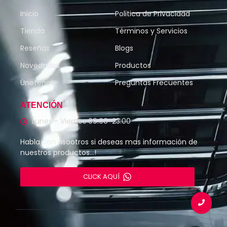
Inicio
Politica de Privacidad
Tienda
Términos y Servicios
Reseñas
Blogs
Novedades
Productos
Únetenos
Preguntas Frecuentes
ATENCIÓN
Lunes - Viernes 09:00-23:00
Habla con nsootros si deseas mas información de
nuestros productos…!
CLICK AQUÍ