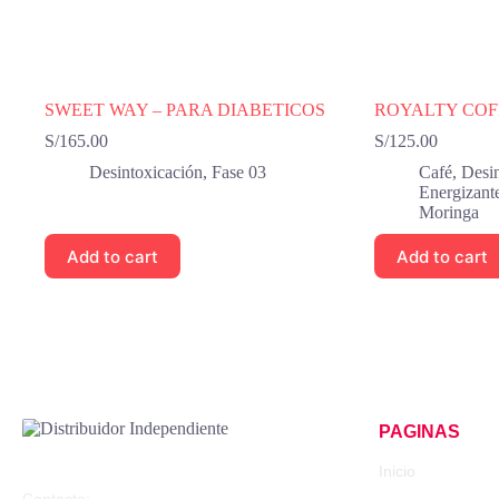
SWEET WAY – PARA DIABETICOS
ROYALTY COF
S/
165.00
S/
125.00
Desintoxicación
,
Fase 03
Café
,
Desin
Energizant
Moringa
Add to cart
Add to cart
PAGINAS
Distribuidor Independiente
Inicio