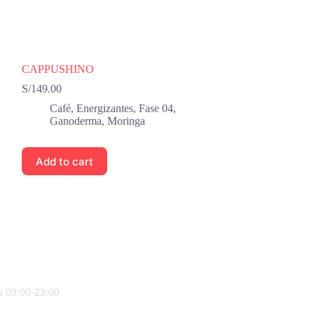
CAPPUSHINO
S/
149.00
Café
,
Energizantes
,
Fase 04
,
Ganoderma
,
Moringa
Add to cart
s 09:00-23:00